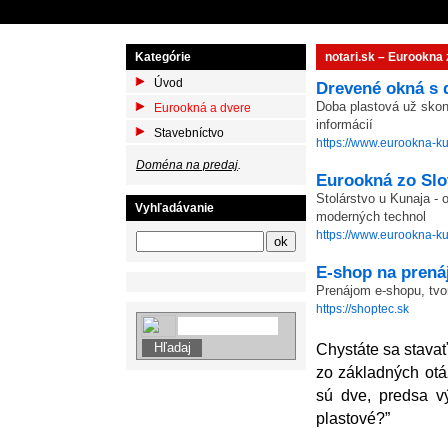
Kategórie
notari.sk – Eurookna
Úvod
Drevené okná s 
Doba plastová už skonč
Eurookná a dvere
informácií
Stavebníctvo
https://www.eurookna-ku
Doména na predaj
.
Eurookná zo Sl
Stolárstvo u Kunaja -
Vyhľadávanie
moderných technol
https://www.eurookna-ku
E-shop na prená
Prenájom e-shopu, tvo
https://shoptec.sk
Chystáte sa stavať
zo základných otáz
sú dve, predsa v
plastové?”